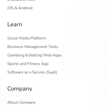
iOS & Android
Learn
Social Media Platform
Business Management Tools
Gambling & Betting Web Apps
Sports and Fitness App
Software as a Service (SaaS)
Company
About Company