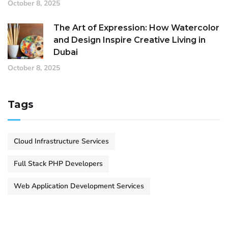
October 8, 2025
The Art of Expression: How Watercolor
and Design Inspire Creative Living in
Dubai
October 8, 2025
Tags
Cloud Infrastructure Services
Full Stack PHP Developers
Web Application Development Services