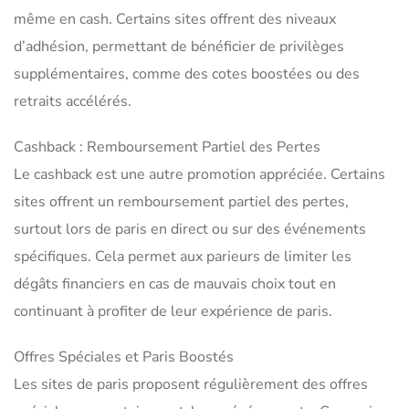
même en cash. Certains sites offrent des niveaux
d’adhésion, permettant de bénéficier de privilèges
supplémentaires, comme des cotes boostées ou des
retraits accélérés.
Cashback : Remboursement Partiel des Pertes
Le cashback est une autre promotion appréciée. Certains
sites offrent un remboursement partiel des pertes,
surtout lors de paris en direct ou sur des événements
spécifiques. Cela permet aux parieurs de limiter les
dégâts financiers en cas de mauvais choix tout en
continuant à profiter de leur expérience de paris.
Offres Spéciales et Paris Boostés
Les sites de paris proposent régulièrement des offres