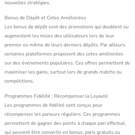
nouvelles stratégies.
Bonus de Dépôt et Cotes Améliorées
Les bonus de dépôt sont des promotions qui doublent ou
augmentent les mises des utilisateurs lors de leur
premier ou même de leurs derniers dépôts. Par ailleurs,
certaines plateformes proposent des cotes améliorées
sur des événements populaires. Ces offres permettent de
maximiser les gains, surtout lors de grands matchs ou
compétitions.
Programmes Fidélité : Récompenser la Loyauté
Les programmes de fidélité sont conçus pour
récompenser les parieurs réguliers. Ces programmes
permettent de gagner des points à chaque pari effectué,
qui peuvent être convertis en bonus, paris gratuits ou