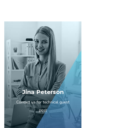
Jina Peterson
Contact us for technical guest
post